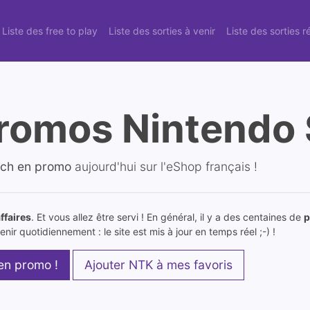
Liste des free to play
Liste des sorties à venir
Liste des sorties 
romos Nintendo 
tch en promo
aujourd'hui sur l'eShop français !
ffaires
. Et vous allez être servi ! En général, il y a des centaines de
p
nir quotidiennement : le site est mis à jour en temps réel ;-) !
 en promo !
Ajouter NTK à mes favoris