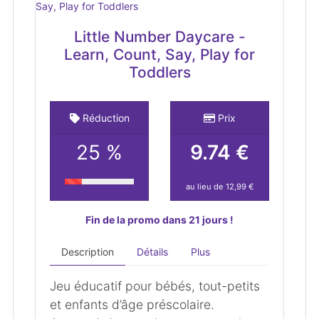
Little Number Daycare -
Learn, Count, Say, Play for
Toddlers
Réduction
Prix
25 %
9.74 €
au lieu de 12,99 €
Fin de la promo dans 21 jours !
Description
Détails
Plus
Jeu éducatif pour bébés, tout-petits
et enfants d’âge préscolaire.