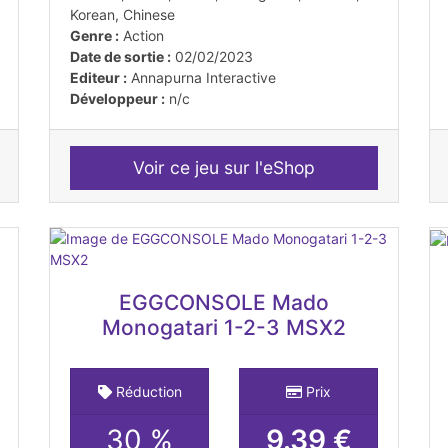
Korean, Chinese
Genre :
Action
Date de sortie :
02/02/2023
Editeur :
Annapurna Interactive
Développeur :
n/c
Voir ce jeu sur l'eShop
EGGCONSOLE Mado
Monogatari 1-2-3 MSX2
Réduction
Prix
30 %
9.39 €