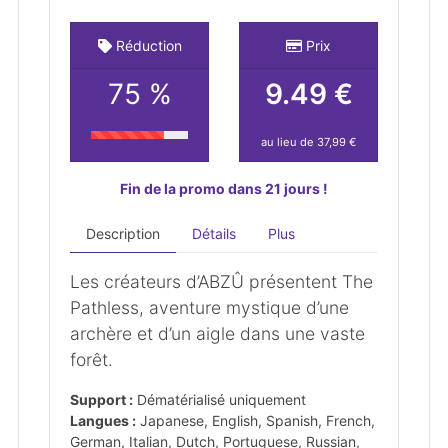
Réduction
Prix
75 %
9.49 €
au lieu de 37,99 €
Fin de la promo dans 21 jours !
Description
Détails
Plus
Les créateurs d’ABZÛ présentent The
Pathless, aventure mystique d’une
archère et d’un aigle dans une vaste
forêt.
Support :
Dématérialisé uniquement
Langues :
Japanese, English, Spanish, French,
German, Italian, Dutch, Portuguese, Russian,