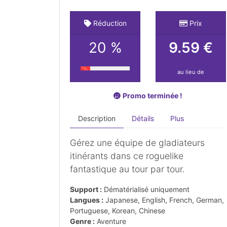
Réduction
Prix
20 %
9.59 €
au lieu de
Promo terminée !
Description
Détails
Plus
Gérez une équipe de gladiateurs
itinérants dans ce roguelike
fantastique au tour par tour.
Support :
Dématérialisé uniquement
Langues :
Japanese, English, French, German,
Portuguese, Korean, Chinese
Genre :
Aventure