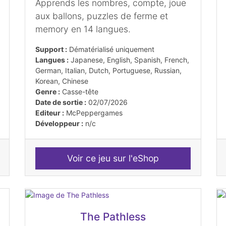
Apprends les nombres, compte, joue
aux ballons, puzzles de ferme et
memory en 14 langues.
Support :
Dématérialisé uniquement
Langues :
Japanese, English, Spanish, French,
German, Italian, Dutch, Portuguese, Russian,
Korean, Chinese
Genre :
Casse-tête
Date de sortie :
02/07/2026
Editeur :
McPeppergames
Développeur :
n/c
Voir ce jeu sur l'eShop
The Pathless