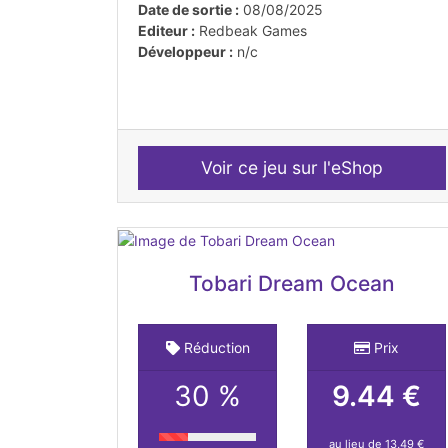
Date de sortie :
08/08/2025
Editeur :
Redbeak Games
Développeur :
n/c
Voir ce jeu sur l'eShop
Tobari Dream Ocean
Réduction
Prix
30 %
9.44 €
au lieu de 13,49 €