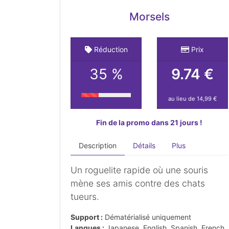
Morsels
Réduction
Prix
35 %
9.74 €
au lieu de 14,99 €
Fin de la promo dans 21 jours !
Description
Détails
Plus
Un roguelite rapide où une souris
mène ses amis contre des chats
tueurs.
Support :
Dématérialisé uniquement
Langues :
Japanese, English, Spanish, French,