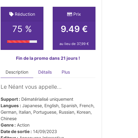
Réduction
Prix
75 %
9.49 €
au lieu de 37,99 €
Fin de la promo dans 21 jours !
Description
Détails
Plus
Le Néant vous appelle...
Support :
Dématérialisé uniquement
Langues :
Japanese, English, Spanish, French,
German, Italian, Portuguese, Russian, Korean,
Chinese
Genre :
Action
Date de sortie :
14/09/2023
Editeur :
Annapurna Interactive