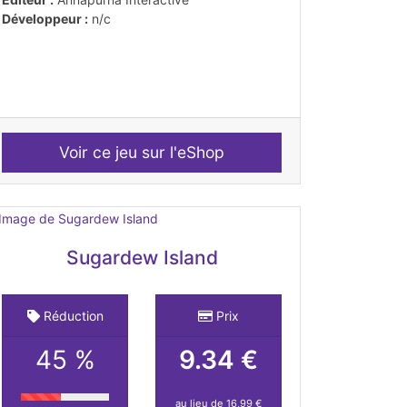
Développeur :
n/c
Voir ce jeu sur l'eShop
Sugardew Island
Réduction
Prix
45 %
9.34 €
au lieu de 16,99 €