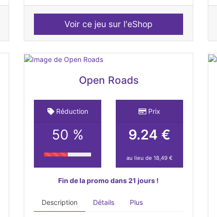
Voir ce jeu sur l'eShop
Open Roads
Réduction
Prix
50 %
9.24 €
au lieu de 18,49 €
Fin de la promo dans 21 jours !
Description
Détails
Plus