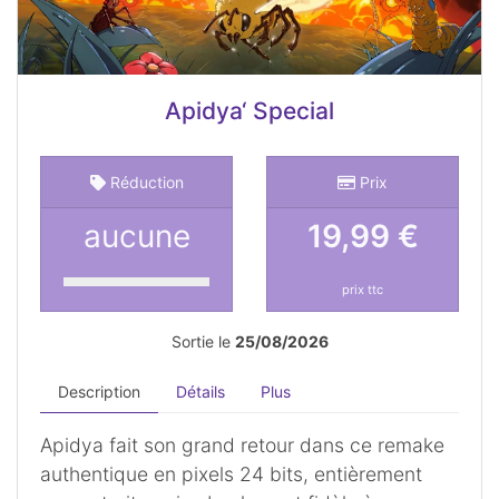
Apidya‘ Special
Réduction
Prix
aucune
19,99 €
prix ttc
Sortie le
25/08/2026
Description
Détails
Plus
Apidya fait son grand retour dans ce remake
authentique en pixels 24 bits, entièrement