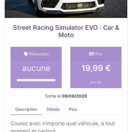
Street Racing Simulator EVO : Car &
Moto
Réduction
Prix
aucune
19,99 €
prix ttc
Sortie le
06/08/2026
Description
Détails
Plus
Courez avec n’importe quel véhicule, à tout
moment et partout.