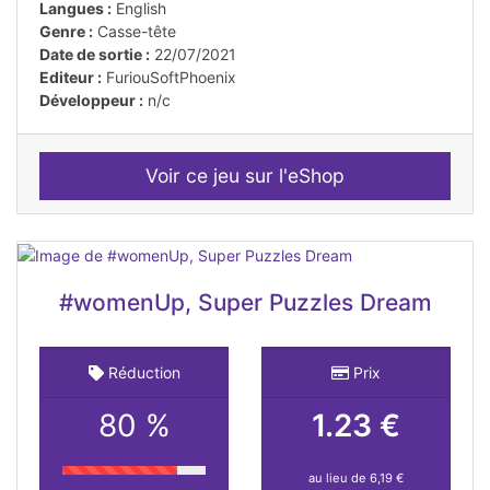
Langues :
English
Genre :
Casse-tête
Date de sortie :
22/07/2021
Editeur :
FuriouSoftPhoenix
Développeur :
n/c
Voir ce jeu sur l'eShop
#womenUp, Super Puzzles Dream
Réduction
Prix
80 %
1.23 €
au lieu de 6,19 €