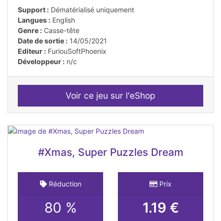
Support :
Dématérialisé uniquement
Langues :
English
Genre :
Casse-tête
Date de sortie :
14/05/2021
Editeur :
FuriouSoftPhoenix
Développeur :
n/c
Voir ce jeu sur l'eShop
#Xmas, Super Puzzles Dream
Réduction
Prix
80 %
1.19 €