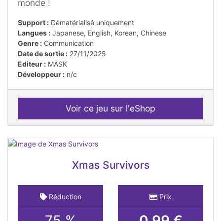
monde !
Support :
Dématérialisé uniquement
Langues :
Japanese, English, Korean, Chinese
Genre :
Communication
Date de sortie :
27/11/2025
Editeur :
MASK
Développeur :
n/c
Voir ce jeu sur l'eShop
Xmas Survivors
Réduction
Prix
75 %
0.99 €