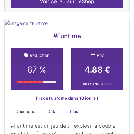
Voir ce jeu sur l'eShop
#Funtime
Réduction
Prix
67 %
4.88 €
au lieu de 14,99 €
Fin de la promo dans 13 jours !
Description
Détails
Plus
#Funtime est un jeu de tir explosif à double
joysticks où tirer n'est pas votre seul atout.