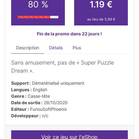
80 %
1.19 €
au lieu de 5,99 €
Fin de la promo dans 22 jours !
Description
Détails
Plus
Sans amusement, pas de « Super Puzzle
Dream ».
Support :
Dématérialisé uniquement
Langues :
English
Genre :
Casse-tête
Date de sortie :
29/10/2020
Editeur :
FuriouSoftPhoenix
Développeur :
n/c
Voir ce jeu sur l'eShop