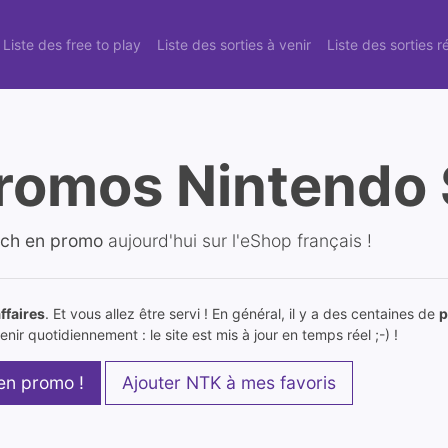
Liste des free to play
Liste des sorties à venir
Liste des sorties 
romos Nintendo 
tch en promo
aujourd'hui sur l'eShop français !
ffaires
. Et vous allez être servi ! En général, il y a des centaines de
p
nir quotidiennement : le site est mis à jour en temps réel ;-) !
 en promo !
Ajouter NTK à mes favoris