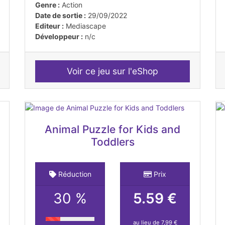
Genre :
Action
Date de sortie :
29/09/2022
Editeur :
Mediascape
Développeur :
n/c
Voir ce jeu sur l'eShop
Animal Puzzle for Kids and
Toddlers
Réduction
Prix
30 %
5.59 €
au lieu de 7,99 €