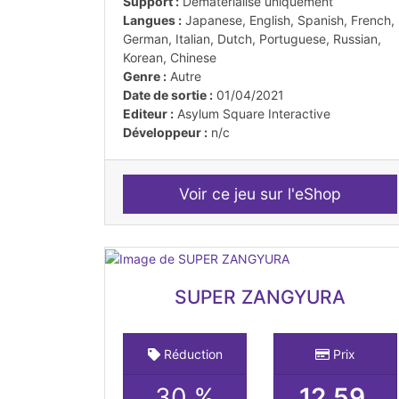
Support :
Dématérialisé uniquement
Langues :
Japanese, English, Spanish, French,
German, Italian, Dutch, Portuguese, Russian,
Korean, Chinese
Genre :
Autre
Date de sortie :
01/04/2021
Editeur :
Asylum Square Interactive
Développeur :
n/c
Voir ce jeu sur l'eShop
SUPER ZANGYURA
Réduction
Prix
30 %
12.59