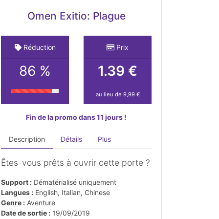
Omen Exitio: Plague
Réduction
Prix
86 %
1.39 €
au lieu de 9,99 €
Fin de la promo dans 11 jours !
Description
Détails
Plus
Êtes-vous prêts à ouvrir cette porte ?
Support :
Dématérialisé uniquement
Langues :
English, Italian, Chinese
Genre :
Aventure
Date de sortie :
19/09/2019