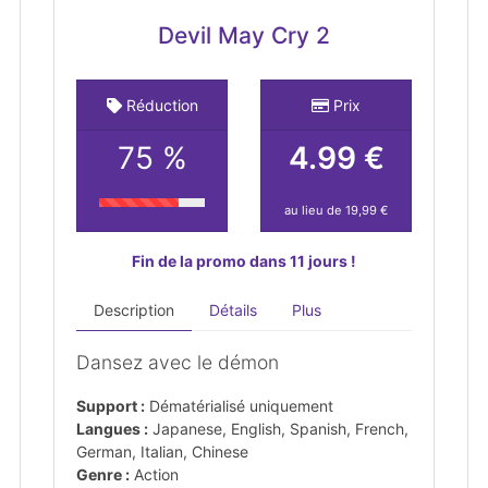
Devil May Cry 2
Réduction
Prix
75 %
4.99 €
au lieu de 19,99 €
Fin de la promo dans 11 jours !
Description
Détails
Plus
Dansez avec le démon
Support :
Dématérialisé uniquement
Langues :
Japanese, English, Spanish, French,
German, Italian, Chinese
Genre :
Action