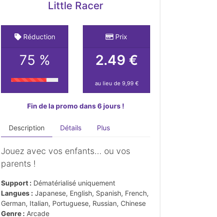
Little Racer
Réduction
Prix
75 %
2.49 €
au lieu de 9,99 €
Fin de la promo dans 6 jours !
Description
Détails
Plus
Jouez avec vos enfants... ou vos
parents !
Support :
Dématérialisé uniquement
Langues :
Japanese, English, Spanish, French,
German, Italian, Portuguese, Russian, Chinese
Genre :
Arcade