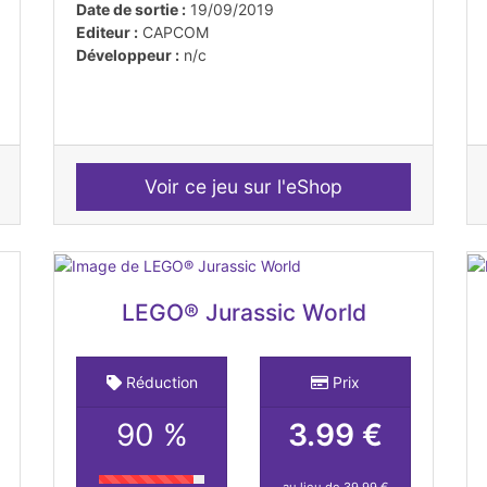
Date de sortie :
19/09/2019
Editeur :
CAPCOM
Développeur :
n/c
Voir ce jeu sur l'eShop
LEGO® Jurassic World
Réduction
Prix
90 %
3.99 €
au lieu de 39,99 €