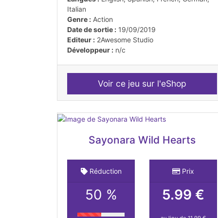
Italian
Genre :
Action
Date de sortie :
19/09/2019
Editeur :
2Awesome Studio
Développeur :
n/c
Voir ce jeu sur l'eShop
Sayonara Wild Hearts
Réduction
Prix
50 %
5.99 €
au lieu de 11,99 €