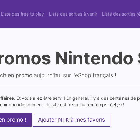
Liste des free to play
Liste des sorties à venir
Liste des sorties 
romos Nintendo 
tch en promo
aujourd'hui sur l'eShop français !
ffaires
. Et vous allez être servi ! En général, il y a des centaines de
p
nir quotidiennement : le site est mis à jour en temps réel ;-) !
 en promo !
Ajouter NTK à mes favoris