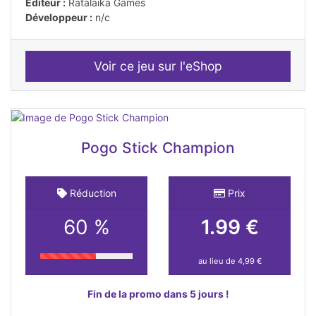
Editeur :
Ratalaika Games
Développeur :
n/c
Voir ce jeu sur l'eShop
Pogo Stick Champion
Réduction
Prix
60 %
1.99 €
au lieu de 4,99 €
Fin de la promo dans 5 jours !