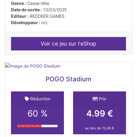
Genre :
Casse-tête
Date de sortie :
13/03/2025
Editeur :
REDDEER.GAMES
Développeur :
n/c
Voir ce jeu sur l'eShop
POGO Stadium
Réduction
Prix
60 %
4.99 €
au lieu de 12,49 €