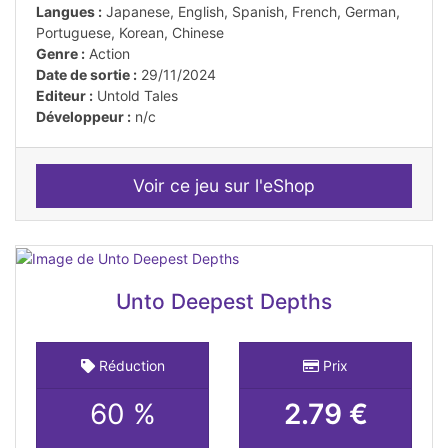
Langues :
Japanese, English, Spanish, French, German,
Portuguese, Korean, Chinese
Genre :
Action
Date de sortie :
29/11/2024
Editeur :
Untold Tales
Développeur :
n/c
Voir ce jeu sur l'eShop
Unto Deepest Depths
Réduction
Prix
60 %
2.79 €