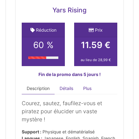
Yars Rising
Réduction
Prix
60 %
11.59 €
au lieu de 28,99 €
Fin de la promo dans 5 jours !
Description
Détails
Plus
Courez, sautez, faufilez-vous et
piratez pour élucider un vaste
mystère !
Support :
Physique et dématérialisé
Langues :
Japanese, English, Spanish, French,