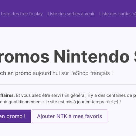
Liste des free to play
Liste des sorties à venir
Liste des sorties 
romos Nintendo 
tch en promo
aujourd'hui sur l'eShop français !
ffaires
. Et vous allez être servi ! En général, il y a des centaines de
p
nir quotidiennement : le site est mis à jour en temps réel ;-) !
 en promo !
Ajouter NTK à mes favoris