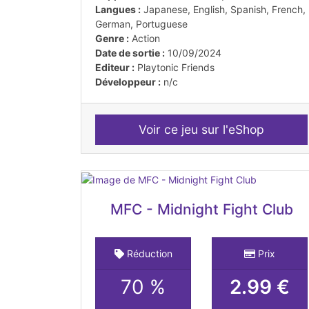
Langues :
Japanese, English, Spanish, French,
German, Portuguese
Genre :
Action
Date de sortie :
10/09/2024
Editeur :
Playtonic Friends
Développeur :
n/c
Voir ce jeu sur l'eShop
MFC - Midnight Fight Club
Réduction
Prix
70 %
2.99 €