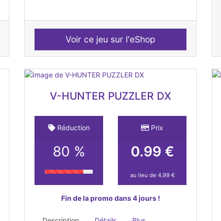
Voir ce jeu sur l'eShop
V-HUNTER PUZZLER DX
Réduction
Prix
80 %
0.99 €
au lieu de 4,99 €
Fin de la promo dans 4 jours !
Description
Détails
Plus