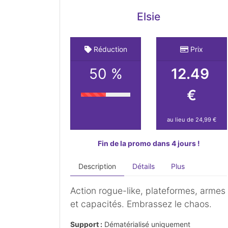
Elsie
Réduction
Prix
50 %
12.49
€
au lieu de 24,99 €
Fin de la promo dans 4 jours !
Description
Détails
Plus
Action rogue-like, plateformes, armes
et capacités. Embrassez le chaos.
Support :
Dématérialisé uniquement