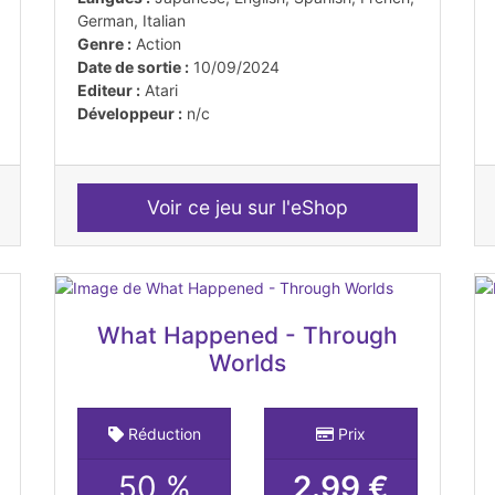
German, Italian
Genre :
Action
Date de sortie :
10/09/2024
Editeur :
Atari
Développeur :
n/c
Voir ce jeu sur l'eShop
What Happened - Through
Worlds
Réduction
Prix
50 %
2.99 €