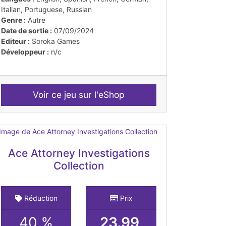
Italian, Portuguese, Russian
Genre :
Autre
Date de sortie :
07/09/2024
Editeur :
Soroka Games
Développeur :
n/c
Voir ce jeu sur l'eShop
Ace Attorney Investigations
Collection
Réduction
Prix
40 %
23.99