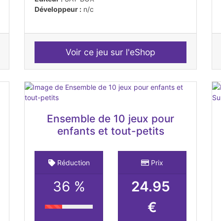
Développeur :
n/c
Voir ce jeu sur l'eShop
Ensemble de 10 jeux pour
enfants et tout-petits
Réduction
Prix
36 %
24.95
€