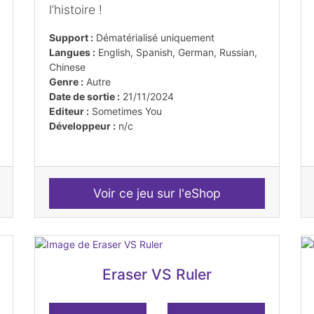
l’histoire !
Support :
Dématérialisé uniquement
Langues :
English, Spanish, German, Russian,
Chinese
Genre :
Autre
Date de sortie :
21/11/2024
Editeur :
Sometimes You
Développeur :
n/c
Voir ce jeu sur l'eShop
Eraser VS Ruler