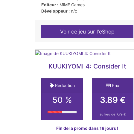
Editeur :
MlME Games
Développeur :
n/c
Voir ce jeu sur l'eShop
KUUKIYOMI 4: Consider It
Réduction
Prix
50 %
3.89 €
au lieu de 7,79 €
Fin de la promo dans 18 jours !