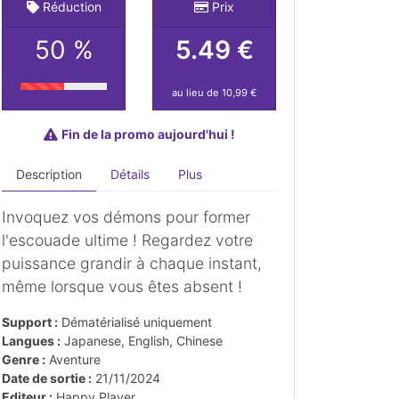
Réduction
Prix
50 %
5.49 €
au lieu de 10,99 €
Fin de la promo aujourd'hui !
Description
Détails
Plus
Invoquez vos démons pour former
l'escouade ultime ! Regardez votre
puissance grandir à chaque instant,
même lorsque vous êtes absent !
Support :
Dématérialisé uniquement
Langues :
Japanese, English, Chinese
Genre :
Aventure
Date de sortie :
21/11/2024
Editeur :
Happy Player