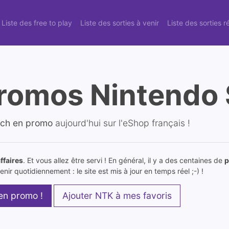
Liste des free to play
Liste des sorties à venir
Liste des sorties 
romos Nintendo 
tch en promo
aujourd'hui sur l'eShop français !
ffaires
. Et vous allez être servi ! En général, il y a des centaines de
p
nir quotidiennement : le site est mis à jour en temps réel ;-) !
 en promo !
Ajouter NTK à mes favoris