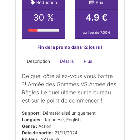
Réduction
Prix
30 %
4.9 €
au lieu de 7,00 €
Fin de la promo dans 12 jours !
Description
Détails
Plus
De quel côté allez-vous vous battre
?! Armée des Gommes VS Armée des
Règles Le duel ultime sur le bureau
est sur le point de commencer !
Support :
Dématérialisé uniquement
Langues :
Japanese, English
Genre :
Action
Date de sortie :
21/11/2024
Editeur :
SAT-BOX